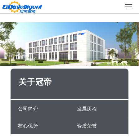
首
产
页
品
中
心
项
目
新
关
案
闻
于
关于冠帝
冠
例
动
帝
联
态
公司简介
发展历程
系
核心优势
资质荣誉
我