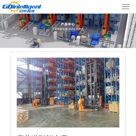
首
产
页
品
中
心
项
目
新
关
案
闻
于
冠
例
动
帝
联
态
系
我