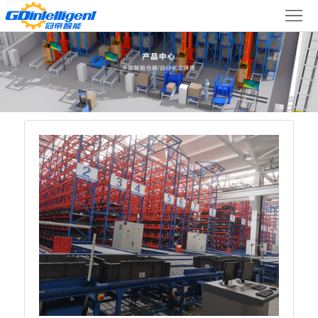
首
产
页
品
中
心
项
目
新
关
案
闻
于
冠
例
动
帝
联
态
系
我