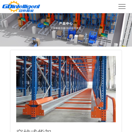
首
产
页
品
中
心
项
目
新
关
案
闻
于
冠
例
动
帝
联
态
系
我